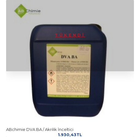
TÜKENDI
ABchimie DVA BA / Akrilik İnceltici
1.930,43TL