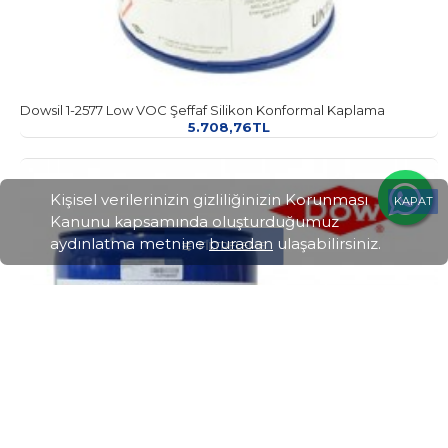
Dowsil 1-2577 Low VOC Şeffaf Silikon Konformal Kaplama
5.708,76TL
Kişisel verilerinizin gizliliğinizin Korunması
KAPAT
Kanunu kapsamında oluşturduğumuz
aydınlatma metnine
buradan
ulaşabilirsiniz.
FILTRELEME