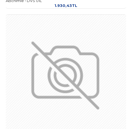
ABchimie • DVS 01L
1.930,43TL