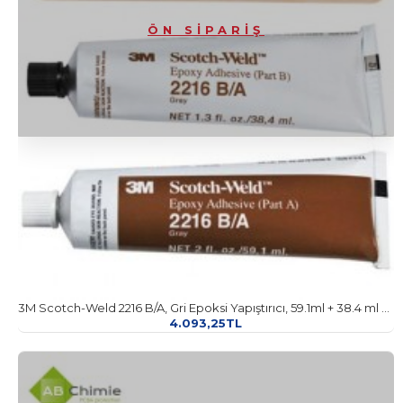
ÖN SIPARIŞ
3M Scotch-Weld 2216 B/A, Gri Epoksi Yapıştırıcı, 59.1ml + 38.4 ml Kit
4.093,25TL